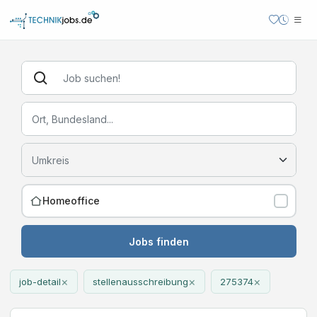
Homeoffice
Jobs finden
×
×
×
job-detail
stellenausschreibung
275374