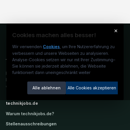
×
Cookies machen alles besser!
Wir verwenden
Cookies
, um Ihre Nutzererfahrung zu
verbessern und unsere Webseiten zu analysieren.
Analyse-Cookies setzen wir nur mit Ihrer Zustimmung
–
Sie können sie jederzeit ablehnen, die Webseite
funktioniert dann uneingeschränkt weiter
Deutschlands technisches
Karriereportal.
Ein Service der
candidatis GmbH.
Alle ablehnen
Alle Cookies akzeptieren
technikjobs.de
Warum
technikjobs.de
?
Stellenausschreibungen