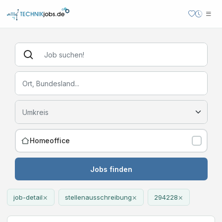
Homeoffice
Jobs finden
×
×
×
job-detail
stellenausschreibung
294228