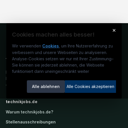
×
Cookies machen alles besser!
Wir verwenden
Cookies
, um Ihre Nutzererfahrung zu
verbessern und unsere Webseiten zu analysieren.
Analyse-Cookies setzen wir nur mit Ihrer Zustimmung
–
Sie können sie jederzeit ablehnen, die Webseite
funktioniert dann uneingeschränkt weiter
Deutschlands technisches
Karriereportal.
Ein Service der
candidatis GmbH.
Alle ablehnen
Alle Cookies akzeptieren
technikjobs.de
Warum
technikjobs.de
?
Stellenausschreibungen