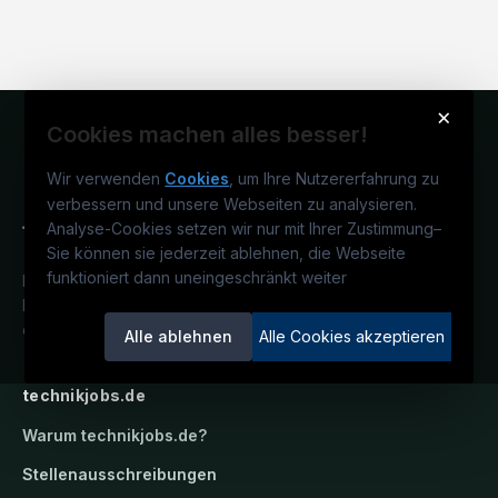
×
Cookies machen alles besser!
Wir verwenden
Cookies
, um Ihre Nutzererfahrung zu
verbessern und unsere Webseiten zu analysieren.
Analyse-Cookies setzen wir nur mit Ihrer Zustimmung
–
Sie können sie jederzeit ablehnen, die Webseite
funktioniert dann uneingeschränkt weiter
Deutschlands technisches
Karriereportal.
Ein Service der
candidatis GmbH.
Alle ablehnen
Alle Cookies akzeptieren
technikjobs.de
Warum
technikjobs.de
?
Stellenausschreibungen