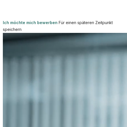
Partner
Systemstatus
Ich möchte mich bewerben
Für einen späteren Zeitpunkt
speichern
Jobs
Jobkategorien
Berufsfelder
Für Unternehmen
Kandidaten finden
Inserat buchen
©
technikjobs.de
2026
Impressum
AGB
Datenschutz
Cookie-Einstellungen