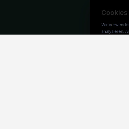
Cookies
Wir verwende
analysieren. A
tech
ablehnen, die 
War
Deutschlands technisches
Stel
Karriereportal.
Ein Service der
candidatis GmbH.
Arbe
Part
Syst
©
technikjobs.de
2026
Impressum
AGB
Datenschutz
Coo