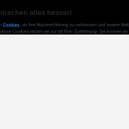
 machen alles besser!
n
Cookies
, um Ihre Nutzererfahrung zu verbessern und unsere Web
nalyse-Cookies setzen wir nur mit Ihrer Zustimmung
–
Sie können sie 
nikjobs.de
Jobs
Für 
Webseite funktioniert dann uneingeschränkt weiter
um
technikjobs.de
?
Jobkategorien
Kand
Alle ablehnen
Alle Cookie
lenausschreibungen
Berufsfelder
Inse
itgeber entdecken
ner
emstatus
kie-Einstellungen