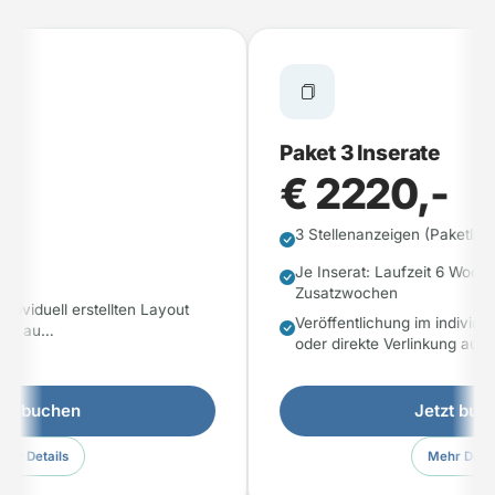
Paket 3 Inserate
€ 2220,-
3 Stellenanzeigen (Paketlaufze
Je Inserat: Laufzeit 6 Wochen
Zusatzwochen
ividuell erstellten Layout
Veröffentlichung im individuell
ng au…
oder direkte Verlinkung au…
t buchen
Jetzt buch
r Details
Mehr Details