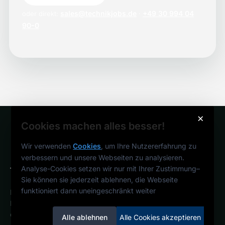
sales@technikjobs.de
+49 30 994 04
oder direkt:
·
90-0
×
Cookies machen alles besser!
Wir verwenden
Cookies
, um Ihre Nutzererfahrung zu
verbessern und unsere Webseiten zu analysieren.
Analyse-Cookies setzen wir nur mit Ihrer Zustimmung
–
Sie können sie jederzeit ablehnen, die Webseite
funktioniert dann uneingeschränkt weiter
Deutschlands technisches
Karriereportal.
Ein Service der
candidatis GmbH.
Alle ablehnen
Alle Cookies akzeptieren