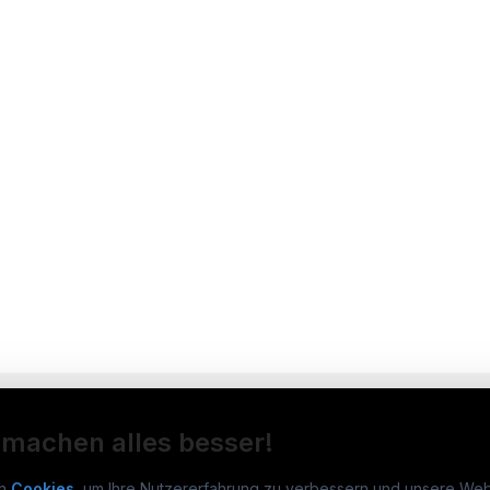
 machen alles besser!
n
Cookies
, um Ihre Nutzererfahrung zu verbessern und unsere Web