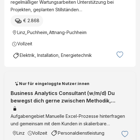
regelmäßiger Wartungsarbeiten Unterstützung bei
Projekten, geplanten Stillständen…
€ 2.868
Linz
,
Puchheim
,
Attnang-Puchheim
Vollzeit
Elektrik, Installation, Energietechnik
Nur für eingeloggte Nutzer:innen
Business Analytics Consultant (w/m/d) Du
bewegst dich gerne zwischen Methodik,
Software und Kundenberatung Wien, Linz, W
Aufgabengebiet Manuelle Excel-Prozesse hinterfragen
und gemeinsam mit dem Kunden in skalierbare
Softwarelösungen überführen Unterstützung von Kunden
Linz
Vollzeit
Personaldienstleistung
bei Fragestellungen wie: Welche Auswirkungen hat eine