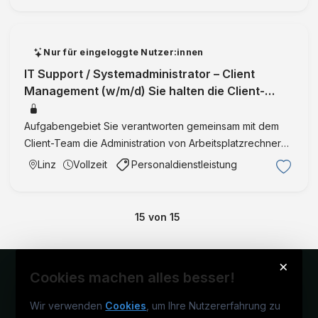
Investition? Welc …
Nur für eingeloggte Nutzer:innen
IT Support / Systemadministrator – Client
Management (w/m/d) Sie halten die Client-
Landschaft am Laufen – und bringen IT
Aufgabengebiet Sie verantworten gemeinsam mit dem
Client-Team die Administration von Arbeitsplatzrechnern
und Endgeräten und stellen dadurch eine stabile,
Linz
Vollzeit
Personaldienstleistung
effiziente IT-Basis für den gesamten Standort sicher Sie
analysie …
15
von
15
×
Cookies machen alles besser!
Wir verwenden
Cookies
, um Ihre Nutzererfahrung zu