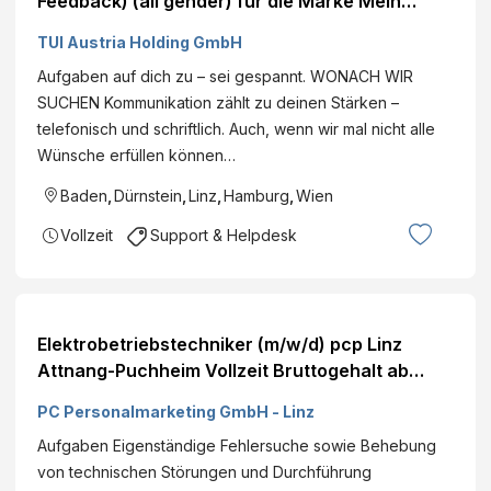
Feedback) (all gender) für die Marke Mein
Schiff Hamburg, Germany Hybrid DE View role
TUI Austria Holding GmbH
Aufgaben auf dich zu – sei gespannt. WONACH WIR
SUCHEN Kommunikation zählt zu deinen Stärken –
telefonisch und schriftlich. Auch, wenn wir mal nicht alle
Wünsche erfüllen können…
Baden
,
Dürnstein
,
Linz
,
Hamburg
,
Wien
Vollzeit
Support & Helpdesk
Elektrobetriebstechniker (m/w/d) pcp Linz
Attnang-Puchheim Vollzeit Bruttogehalt ab
€Veröffentlicht am
PC Personalmarketing GmbH - Linz
Aufgaben Eigenständige Fehlersuche sowie Behebung
von technischen Störungen und Durchführung