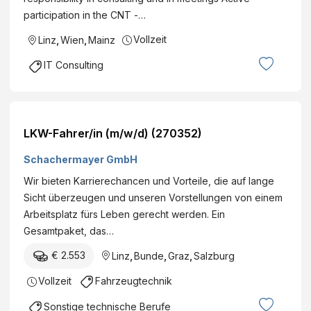
a
n
participation in the CNT -…
l
g
e
Vollzeit
Linz
,
Wien
,
Mainz
s
D
a
IT Consulting
i
n
e
l
n
a
s
g
LKW-Fahrer/in (m/w/d) (270352)
t
e
e
Schachermayer GmbH
n
Wir bieten Karrierechancen und Vorteile, die auf lange
Sicht überzeugen und unseren Vorstellungen von einem
Arbeitsplatz fürs Leben gerecht werden. Ein
Gesamtpaket, das…
€ 2.553
Linz
,
Bunde
,
Graz
,
Salzburg
Vollzeit
Fahrzeugtechnik
Sonstige technische Berufe