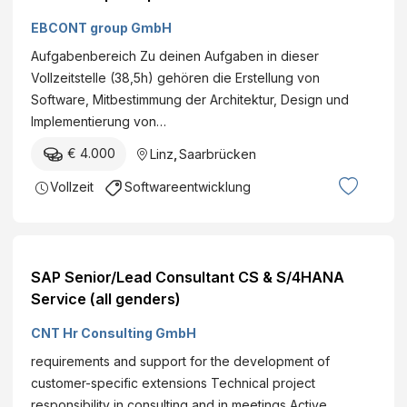
G
n
m
l
EBCONT group GmbH
,
u
e
Aufgabenbereich Zu deinen Aufgaben in dieser
V
n
i
Vollzeitstelle (38,5h) gehören die Erstellung von
e
a
c
Software, Mitbestimmung der Architektur, Design und
r
l
h
Implementierung von…
k
e
s
e
D
€ 4.000
Linz
,
Saarbrücken
t
h
i
r
Vollzeit
Softwareentwicklung
r
e
o
u
n
m
n
s
v
d
t
e
SAP Senior/Lead Consultant CS & S/4HANA
K
e
r
Service (all genders)
o
s
m
o
CNT Hr Consulting GmbH
m
r
requirements and support for the development of
u
g
customer-specific extensions Technical project
n
u
responsibility in consulting and in meetings Active