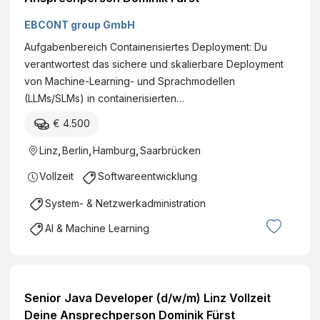
i
K
e
i
a
e
e
o
EBCONT group GmbH
e
t
c
H
m
,
i
Aufgabenbereich Containerisiertes Deployment: Du
h
a
m
T
o
verantwortest das sichere und skalierbare Deployment
n
u
u
e
n
von Machine-Learning- und Sprachmodellen
i
s
n
l
,
(LLMs/SLMs) in containerisierten…
k
t
a
e
V
e
e
l
€ 4.500
k
e
r
c
e
o
r
Linz
,
Berlin
,
Hamburg
,
Saarbrücken
*
h
D
m
k
i
n
i
Vollzeit
Softwareentwicklung
m
e
n
i
e
u
h
System- & Netzwerkadministration
-
k
n
n
r
F
s
AI & Machine Learning
i
u
o
t
k
n
k
e
a
d
u
t
K
s
Senior Java Developer (d/w/m) Linz Vollzeit
i
o
:
Deine Ansprechperson Dominik Fürst
o
m