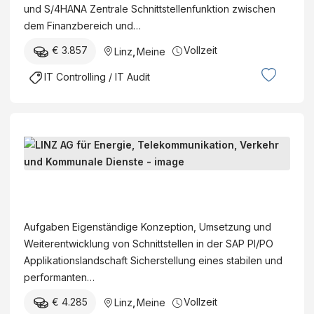
A
und S/4HANA Zentrale Schnittstellenfunktion zwischen
x
G
dem Finanzbereich und…
p
f
e
€ 3.857
Vollzeit
Linz
,
Meine
ü
r
r
IT Controlling / IT Audit
t
E
*
n
i
e
n
r
S
m
g
A
i
i
P
t
L
e
S
S
I
,
c
c
N
T
Aufgaben Eigenständige Konzeption, Umsetzung und
h
h
Z
e
Weiterentwicklung von Schnittstellen in der SAP PI/PO
n
w
A
l
Applikationslandschaft Sicherstellung eines stabilen und
i
e
G
e
performanten…
t
r
f
k
t
p
€ 4.285
Vollzeit
Linz
,
Meine
ü
o
s